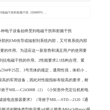
磁干扰和射频干扰（EMI/RFI）。
各种电子设备始终受到电磁干扰和射频干扰
统外部的EMI传导或辐射到系统内部，又可将系统内部
重要的作用。为适应这一新形势和满足用户的使用要
抗电磁干扰的作用。2性能要求2.1结构合理、紧
94中25芯、3号壳体的规定，通用性强，体积小，
较高的军用设备，因此对性能指标有较高的要求，耐
于MIL—C24308B（2）《小矩形外壳定位机柜电
波电连接器要求》（等效于MIL—STD—2120《通
滤波网络类型电容量/nF截止频率/MHz(3dBmax)最