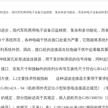
和进步，现代军民两用电子设备日益精密、复杂和多功能化，而各种电子设备始终受到电
和进步，现代军民两用电子设备日益精密、复杂和多功能化，而
）。就1个系统而言，各种电磁干扰在接口处最为严重，它既能将系
辐射到系统外部。因此，接口处的连接器在抗电磁干扰中起着极其
种线簧孔矩形滤波连接器，用于某控制系统的信号传输，同时起到
口、安装尺寸和接触件的排列分布等互换性尺寸符合GJB142A
用方便。2.2主要技术性能指标 这种滤波连接器主要用于要求
GJB142A－94《机柜用外壳定位小型矩形电连接器总规范》（等效
的规定，部分指标还高于其规定，插入损耗符合GJB130891《滤
器》）的规定（见表1）表1 GJB1308-91表1中G频段的规定段频