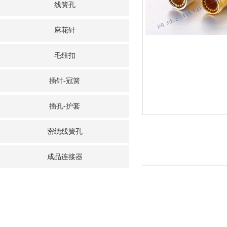
线簧孔
麻花针
毛纽扣
插针-冠簧
插孔-护套
密绕线簧孔
成品连接器